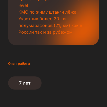
level
КМС по жиму штанги лёжа
Участник более 20-ти
полумарафонов (21,1км) как в
России так и за рубежом
Опыт работы
7 лет